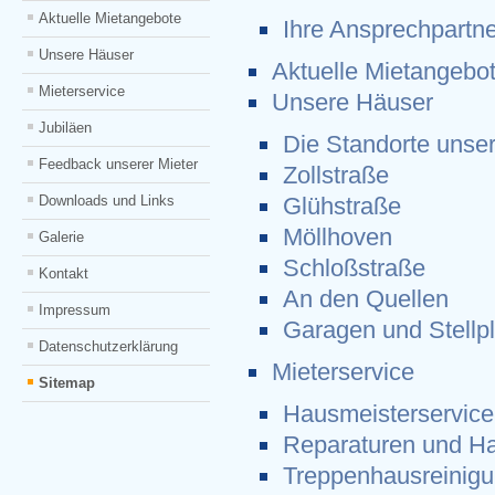
Aktuelle Mietangebote
Ihre Ansprechpartne
Unsere Häuser
Aktuelle Mietangebo
Mieterservice
Unsere Häuser
Jubiläen
Die Standorte unse
Feedback unserer Mieter
Zollstraße
Downloads und Links
Glühstraße
Möllhoven
Galerie
Schloßstraße
Kontakt
An den Quellen
Impressum
Garagen und Stellp
Datenschutzerklärung
Mieterservice
Sitemap
Hausmeisterservice
Reparaturen und H
Treppenhausreinig