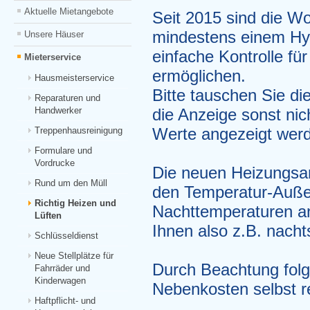
Aktuelle Mietangebote
Seit 2015 sind die W
mindestens einem Hy
Unsere Häuser
einfache Kontrolle fü
Mieterservice
ermöglichen.
Hausmeisterservice
Bitte tauschen Sie di
Reparaturen und
Handwerker
die Anzeige sonst nic
Treppenhausreinigung
Werte angezeigt wer
Formulare und
Vordrucke
Die neuen Heizungsan
Rund um den Müll
den Temperatur-Auße
Richtig Heizen und
Nachttemperaturen a
Lüften
Ihnen also z.B. nacht
Schlüsseldienst
Neue Stellplätze für
Durch Beachtung folg
Fahrräder und
Kinderwagen
Nebenkosten selbst r
Haftpflicht- und