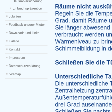
Hausratversicherung
Räume nicht ausküh
Einbruchsprävention
Regeln Sie die Temper
Jubiläen
Grad, damit Räume u
Feedback unserer Mieter
Sie länger abwesend
Downloads und Links
verbraucht werden um
Wärmeniveau zu bring
Galerie
Schimmelbildung in d
Kontakt
Impressum
Schließen Sie die 
Datenschutzerklärung
Sitemap
Unterschiedliche T
Die unterschiedliche
Zentralheizung zentral
Außentemperaturfühle
drei Grad auseinander
Schließen Sie nachts