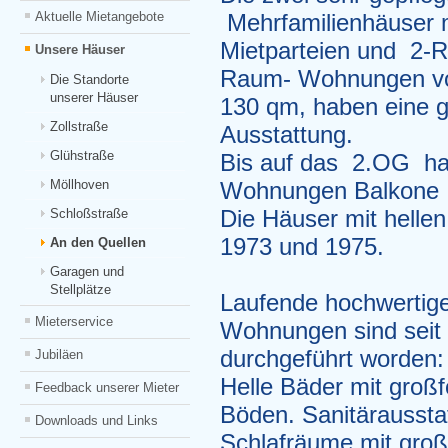
Aktuelle Mietangebote
Mehrfamilienhäuser m
Mietparteien und 2-
Unsere Häuser
Raum- Wohnungen von
Die Standorte
unserer Häuser
130 qm, haben eine 
Zollstraße
Ausstattung.
Glühstraße
Bis auf das 2.OG h
Möllhoven
Wohnungen Balkone 
Schloßstraße
Die Häuser mit helle
1973 und 1975.
An den Quellen
Garagen und
Stellplätze
Laufende hochwertig
Mieterservice
Wohnungen sind seit 
durchgeführt worden:
Jubiläen
Helle Bäder mit groß
Feedback unserer Mieter
Böden. Sanitäraussta
Downloads und Links
Schlafräume mit groß