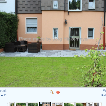
urück
W
von 11
Bil